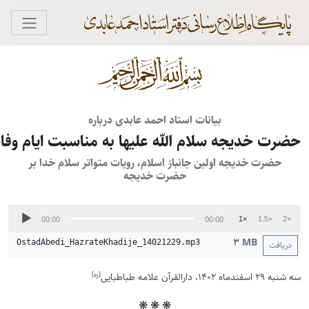
بیانات استاد احمد عابدی درباره
حضرت خدیجه سلام ﷲ علیها به مناسبت ایام وفا
حضرت خدیجه اولین جانباز اسلام، رویات متواتر سلام خدا بر
حضرت خدیجه
پخش‌کننده
1×
1.5×
2×
00:00
00:00
صوت
۳ MB
OstadAbedi_HazrateKhadije_14021229.mp3
دریافت
(ره)
سه شنبه ۲۹ اسفندماه ۱۴۰۲، دارالقرآن علامه طباطبایی
❋ ❋ ❋